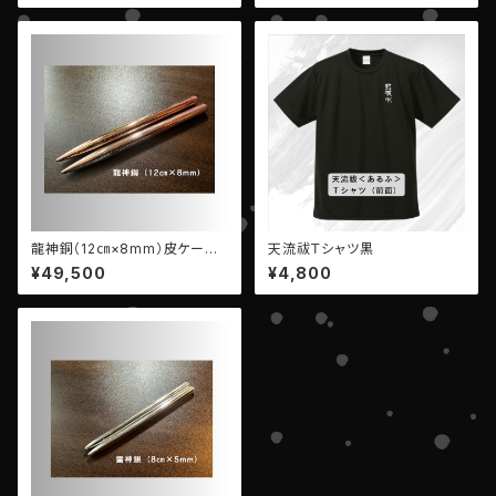
龍神銅（12㎝×8mm）皮ケース
天流祓Ｔシャツ黒
付属（ケースの色は選択できま
¥49,500
¥4,800
せん）