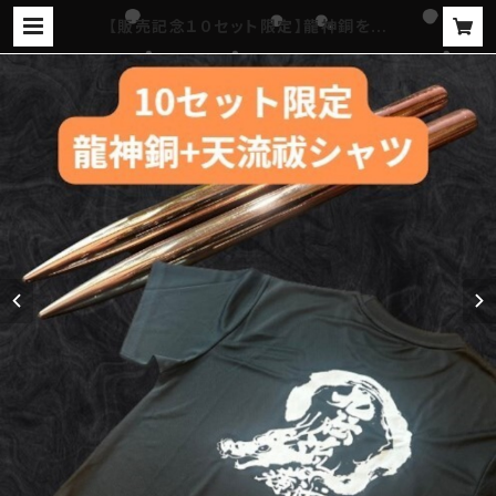
【販売記念１０セット限定】龍神銅を購
入された方へ「天流祓Ｔシャツ」プレゼ
ント！ | chiryouka